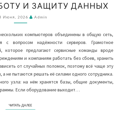
БОТУ И ЗАЩИТУ ДАННЫХ
КАК
ОБЕСПЕЧИТЬ
3 Июня, 2026
Admin
НАДЁЖНУЮ
РАБОТУ
 нескольких компьютеров объединены в общую сеть,
И
я с вопросом надёжности серверов. Грамотное
ЗАЩИТУ
й, которое предлагают сервисные команды вроде
ДАННЫХ
 учреждениям и компаниям работать без сбоев, хранить
ависеть от случайных поломок, поэтому всё чаще эту
 а не пытаются решать её силами одного сотрудника.
ного узла: на нём хранятся базы, общие документы,
ограммы. Если оборудование выходит…
ЧИТАТЬ ДАЛЕЕ
ЧИТАТЬ ДАЛЕЕ