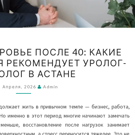
МУЖСКОЕ
ОВЬЕ ПОСЛЕ 40: КАКИЕ
ЗДОРОВЬЕ
 РЕКОМЕНДУЕТ УРОЛОГ-
ПОСЛЕ
ОЛОГ В АСТАНЕ
40:
КАКИЕ
5 Апреля, 2026
Admin
ОБСЛЕДОВАНИЯ
РЕКОМЕНДУЕТ
должает жить в привычном темпе — бизнес, работа,
УРОЛОГ-
 Но именно в этот период многие начинают замечать
АНДРОЛОГ
 меньше, восстановление после нагрузок занимает
В
поверхностным, а стресс переносится тяжелее. Это не
АСТАНЕ