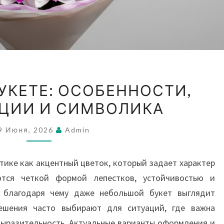
ОРХИДЕИ
УКЕТЕ: ОСОБЕННОСТИ,
В
ЦИИ И СИМВОЛИКА
БУКЕТЕ:
ОСОБЕННОСТИ,
9 Июня, 2026
Admin
КОМПОЗИЦИИ
И
ике как акцентный цветок, который задает характер
СИМВОЛИКА
тся четкой формой лепестков, устойчивостью и
 благодаря чему даже небольшой букет выглядит
ешения часто выбирают для ситуаций, где важна
выразительность. Актуальные варианты оформления и