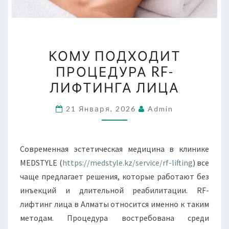
КОМУ
КОМУ ПОДХОДИТ
ПОДХОДИТ
ПРОЦЕДУРА RF-
ПРОЦЕДУРА
ЛИФТИНГА ЛИЦА
RF-
ЛИФТИНГА
21 Января, 2026
Admin
ЛИЦА
Современная эстетическая медицина в клинике
MEDSTYLE (
https://medstyle.kz/service/rf-lifting
) все
чаще предлагает решения, которые работают без
инъекций и длительной реабилитации. RF-
лифтинг лица в Алматы относится именно к таким
методам. Процедура востребована среди