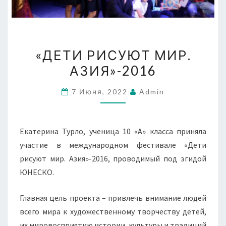
«ДЕТИ
«ДЕТИ РИСУЮТ МИР.
РИСУЮТ
АЗИЯ»-2016
МИР.
АЗИЯ»-2016
7 Июня, 2022
Admin
Екатерина Турло, ученица 10 «А» класса приняла
участие в международном фестивале «Дети
рисуют мир. Азия»-2016, проводимый под эгидой
ЮНЕСКО.
Главная цель проекта – привлечь внимание людей
всего мира к художественному творчеству детей,
их мировосприятию истории, культуры и традиций