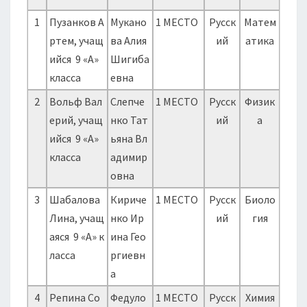
1
Пузанков А
Мукано
1 МЕСТО
Русск
Матем
ртем, учащ
ва Алия
ий
атика
ийся 9 «А»
Шигиба
класса
евна
2
Вольф Вал
Слепче
1 МЕСТО
Русск
Физик
ерий, учащ
нко Тат
ий
а
ийся 9 «А»
ьяна Вл
класса
адимир
овна
3
Шабалова
Кириче
1 МЕСТО
Русск
Биоло
Лина, учащ
нко Ир
ий
гия
аяся 9 «А» к
ина Гео
ласса
ргиевн
а
4
Репина Со
Федуло
1 МЕСТО
Русск
Химия