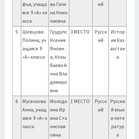
фья, учаща
ва Гали
ий
яся 9 «А» кл
на Нико
асса
лаевна
5
Шевцова
Грудупс
3 МЕСТО
Русск
Истор
Полина, уч
Ксения
ий
ия Каз
ащаяся 9
Яновн
ахстан
«А» класса
а, Козы
а
баева А
нна Вла
димиро
вна
6
Мусензова
Молодк
1 МЕСТО
Русск
Русски
Анна, учащ
ина Ир
ий
й язык
аяся 9 «А» к
ина Ста
и лите
ласса
нислав
ратур
овна
а