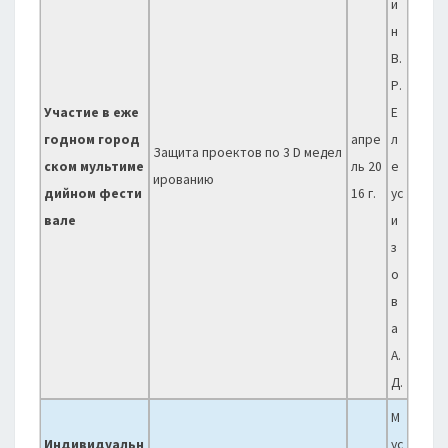
и
н
В.
Р.
Участие в еже
Е
годном город
апре
л
Защита проектов по 3 D медел
ском мультиме
ль 20
е
ированию
дийном фести
16 г.
ус
вале
и
з
о
в
а
А.
Д.
М
Индивидуальн
ус