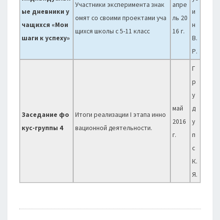
Участники эксперимента знак
апре
ые дневники у
и
омят со своими проектами уча
ль 20
чащихся «Мои
н
щихся школы с 5-11 класс
16 г.
шаги к успеху»
В.
Р.
Г
р
у
май
д
Заседание фо
Итоги реализации I этапа инно
2016
у
кус-группы 4
вационной деятельности.
г.
п
с
К.
Я.