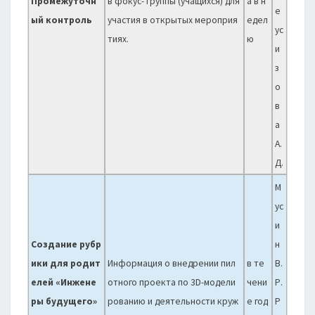
Промежуточн
в фокус- группы (учащихся) для
а в н
е
ый контроль
участия в открытых мероприя
едел
ус
тиях.
ю
и
з
о
в
а
А.
Д.
М
ус
и
Создание рубр
н
ики для родит
Информация о внедрении пил
в те
В.
елей «Инжене
отного проекта по 3D-модели
чени
Р.
ры будущего»
рованию и деятельности круж
е год
Р