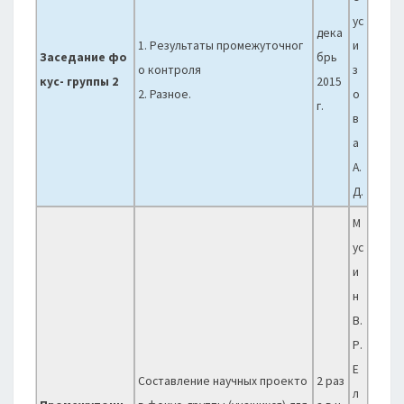
ус
дека
1. Результаты промежуточног
и
Заседание фо
брь
о контроля
з
кус- группы 2
2015
2. Разное.
о
г.
в
а
А.
Д.
М
ус
и
н
В.
Р.
Е
Составление научных проекто
2 раз
л