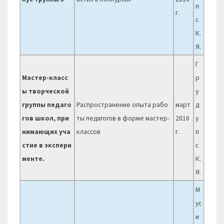
п
г.
с
К.
Я.
Г
Мастер-класс
р
ы творческой
у
группы педаго
Распространение опыта рабо
март
д
гов школ, при
ты педагогов в форме мастер-
2016
у
нимающих уча
классов
г.
п
стие в экспери
с
менте.
К.
Я.
М
ус
и