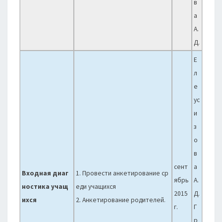
в
а
А.
Д.
Е
л
е
ус
и
з
о
в
сент
а
Входная диаг
1. Провести анкетирование ср
ябрь
А.
ностика учащ
еди учащихся
2015
Д.
ихся
2. Анкетирование родителей.
г.
Г
р