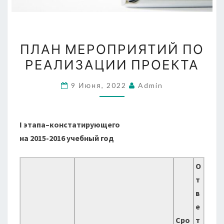
ПЛАН
ПЛАН МЕРОПРИЯТИЙ ПО
МЕРОПРИЯТИЙ
РЕАЛИЗАЦИИ ПРОЕКТА
ПО
РЕАЛИЗАЦИИ
9 Июня, 2022
Admin
ПРОЕКТА
I этапа–констатирующего
на 2015-2016 учебный год
О
т
в
е
Сро
т