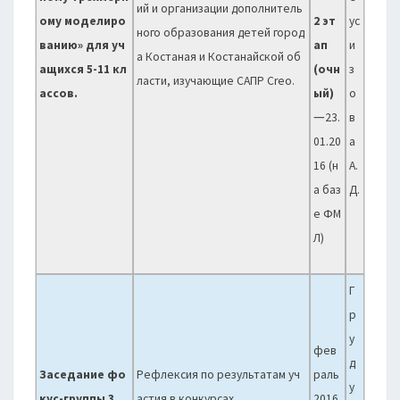
ий и организации дополнитель
ому моделиро
2 эт
ус
ного образования детей город
ванию» для уч
ап
и
а Костаная и Костанайской об
ащихся 5-11 кл
(очн
з
ласти, изучающие САПР Creo.
ассов.
ый)
о
—
23.
в
01.20
а
16 (н
А.
а баз
Д.
е ФМ
Л)
Г
р
у
фев
д
Заседание фо
Рефлексия по результатам уч
раль
у
кус-группы 3
астия в конкурсах
2016