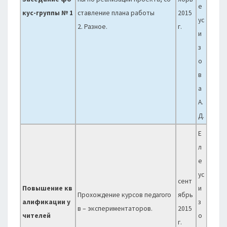
е
кус-группы № 1
ставление плана работы
2015
ус
2. Разное.
г.
и
з
о
в
а
А.
Д.
Е
л
е
ус
сент
Повышение кв
и
Прохождение курсов педагого
ябрь
алификации у
з
в – экспериментаторов.
2015
чителей
о
г.