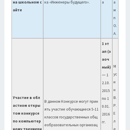
на школьном с
ка «Инженеры будущего».
а
а
айте
м
п
О.
А.
1 эт
ап (з
аоч
М
ный)
—
ус
1
и
2.10.
н
2015
Участие в обл
В.
по 1
В данном Конкурсе могут прин
астном откры
Р.
0.01.
ять участие обучающиеся 5-11
том конкурсе
Е
2016
классов государственных общ
по компьютер
л
гг.
еобразовательных организац
ному трехмерн
е