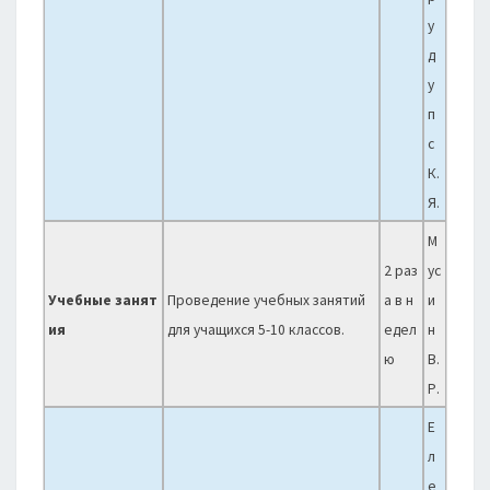
у
д
у
п
с
К.
Я.
М
2 раз
ус
Учебные занят
Проведение учебных занятий
а в н
и
ия
для учащихся 5-10 классов.
едел
н
ю
В.
Р.
Е
л
е